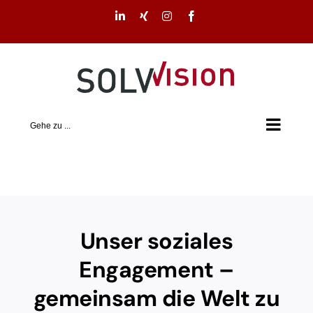
Zum
LinkedIn
Xing
Instagram
Facebook
Inhalt
springen
Gehe zu ...
Unser soziales
Engagement –
gemeinsam die Welt zu