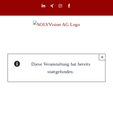
Zum
LinkedIn
Xing
Instagram
Facebook
Inhalt
springen
×
Diese Veranstaltung hat bereits
stattgefunden.