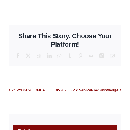
Share This Story, Choose Your
Platform!
Facebook
X
Reddit
LinkedIn
WhatsApp
Tumblr
Pinterest
Vk
Xing
E-
Mail
21.-23.04.26: DMEA
05.-07.05.26: ServiceNow Knowledge